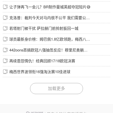
让子弹再飞一会儿？BR制作曼城英超夺冠短片😅
克洛普：裁判今天对马内很不公平 我们需要公正的裁判
若塔射门被干扰 萨拉赫门前抢射扳回一城
球员最新身价榜：姆巴佩1.8亿欧领跑，梅西八千万
442oons恶搞欧冠八强抽签反应！穆里尼奥躺着也中枪！
再续恩怨情仇！经典回顾17/18欧冠决赛
梅西世界波领衔16强淘汰赛10佳进球
加载更多