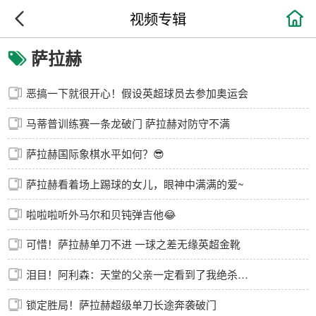

视频专辑
萨拉赫
恶搞一下就很开心！假设英超球员去参加奥运会
马蒂普训练赛一条龙破门 萨拉赫对防守不满
萨拉赫国际象棋水平如何？😎
萨拉赫看着场上踢球的女儿，眼神中满满的爱~
啦啦啦听外马尔和贝钝弹吉他😂
可惜！萨拉赫单刀不进 一球之差无缘英超金靴
泪目！阿利森：天堂的父亲一定看到了我绝杀对手的进球
锁定胜局！萨拉赫超级单刀长途奔袭破门