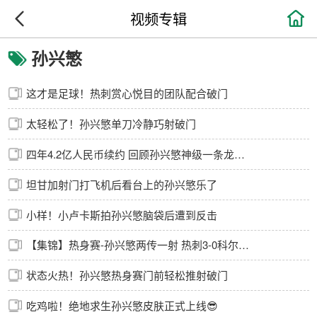

视频专辑
孙兴慜
这才是足球！热刺赏心悦目的团队配合破门
太轻松了！孙兴慜单刀冷静巧射破门
四年4.2亿人民币续约 回顾孙兴慜神级一条龙破门
坦甘加射门打飞机后看台上的孙兴慜乐了
小样！小卢卡斯拍孙兴慜脑袋后遭到反击
【集锦】热身赛-孙兴慜两传一射 热刺3-0科尔切斯特联
状态火热！孙兴慜热身赛门前轻松推射破门
吃鸡啦！绝地求生孙兴慜皮肤正式上线😎