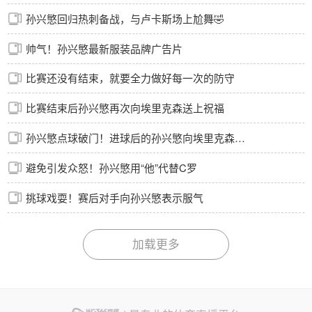
孙兴慜回归热刺备战，与卢卡斯场上尬舞🤣
帅气！孙兴慜最新服装品牌广告片
比赛还没有结束，就要全力做好每一次的防守
比赛结束后孙兴慜再次向埃里克森送上祝福
孙兴慜点球破门！进球后的孙兴慜向埃里克森送上祝福
避免引发众怒！孙兴慜用“他”代替C罗
挑球戏耍！赛后对手向孙兴慜表示服气
加载更多