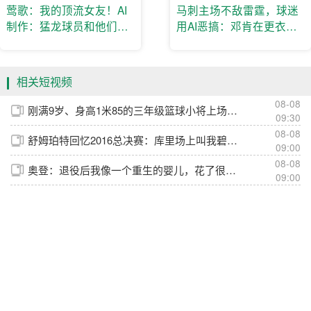
莺歌：我的顶流女友！AI
马刺主场不敌雷霆，球迷
制作：猛龙球员和他们的
用AI恶搞：邓肯在更衣室
另一半！
爆锤卡斯尔&文班😂
相关短视频
08-08
刚满9岁、身高1米85的三年级篮球小将上场，对手：请输入文本😂
09:30
08-08
舒姆珀特回忆2016总决赛：库里场上叫我碧池，克莱真的准备要揍我
09:00
08-08
奥登：退役后我像一个重生的婴儿，花了很长时间才找到自己
09:00