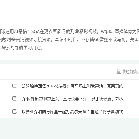
球迷用AI恶搞：SGA在更衣室质问裁判😂精彩视频，wg365直播体育为
质问裁判😂高清视频导航资源，本站不制作、不存储G6雷霆不敌马刺，美国
技术探索的导航学习用途。
篮球短视频
舒姆珀特回忆2016总决赛：库里场上叫我碧池，克莱真的准备要揍我
乔·约翰逊越聊越上头，直接说要下注：恩比德健康，76人就能夺冠
以赛亚乔晒图与库里一起打高尔夫😁库里这个帽子真别致