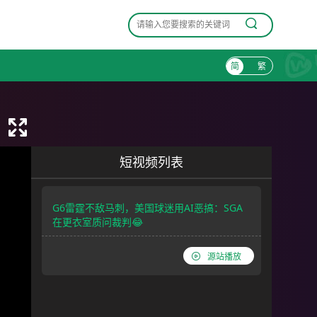
简
繁
短视频列表
G6雷霆不敌马刺，美国球迷用AI恶搞：SGA
在更衣室质问裁判😂
源站播放