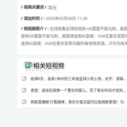
/ 视频关键词 / :
暂无
/ 添加时间 / :
2026年05月30日 11:30
/ 短视频简介 / :
在线观看足球短视频-G6雷霆不敌马刺，美国
提供G6雷霆不敌马刺，美国球迷用AI恶搞：SGA在更衣室
迷用AI恶搞：SGA在更衣室质问裁判😂视频资源，只作为
相关短视频
刚满9岁、身高1米85的三年级篮球小将上场，对手：请输入文本😂
奥登：退役后我像一个重生的婴儿，花了很长时间才找到自己
杨毅直播聊:只看巅峰，奥尼尔毫无疑问比詹姆斯更强！🤔