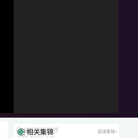
相关集锦
篮球集锦>