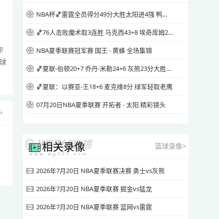
NBA杯🏀雷霆全员得分49分大胜太阳进4强 鸭梨三节28+8 切特24+8
🏀76人击败魔术取3连胜 马克西43+8 埃奇库姆26+7 恩比德休战
你
NBA夏季联赛冠军赛 国王 - 黄蜂 全场集锦
球
🏀夏联-伯顿20+7 乔丹-米勒24+6 灰熊23分大胜快船
🏀夏联：以赛亚-王18+6 麦克维8分 绿军轻取老鹰
07月20日NBA夏季联赛 开拓者 - 太阳 精彩镜头
>
相关录像
篮球录像>
2026年7月20日 NBA夏季联赛决赛 勇士vs灰熊
2026年7月20日 NBA夏季联赛 掘金vs猛龙
2026年7月20日 NBA夏季联赛 篮网vs雷霆