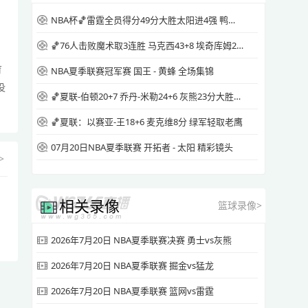
NBA杯🏀雷霆全员得分49分大胜太阳进4强 鸭梨三节28+8 切特24+8
🏀76人击败魔术取3连胜 马克西43+8 埃奇库姆26+7 恩比德休战
育
NBA夏季联赛冠军赛 国王 - 黄蜂 全场集锦
没
🏀夏联-伯顿20+7 乔丹-米勒24+6 灰熊23分大胜快船
🏀夏联：以赛亚-王18+6 麦克维8分 绿军轻取老鹰
07月20日NBA夏季联赛 开拓者 - 太阳 精彩镜头
>
相关录像
篮球录像>
2026年7月20日 NBA夏季联赛决赛 勇士vs灰熊
2026年7月20日 NBA夏季联赛 掘金vs猛龙
2026年7月20日 NBA夏季联赛 篮网vs雷霆