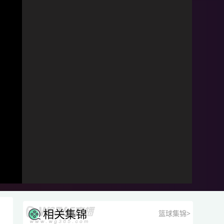
相关集锦
篮球集锦>