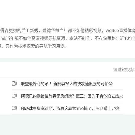
彼得森更强的后卫新秀，爱德华兹当年都不如他精彩视频，wg365直播体
华兹当年都不如他高清视频导航资源，本站不制作、不存储蒂格：近10年
源，只作为技术探索的导航学习用途。
篮球短视频
联盟最锋利的矛 ！新赛季76人的快攻速度强的可怕😱
阿德巴约选最佳阵容无詹姆斯？鹰王：因为不爽他没去热火
NBA球星肩宽对比，浓眉这肩宽太恐怖了，压迫感十足😮