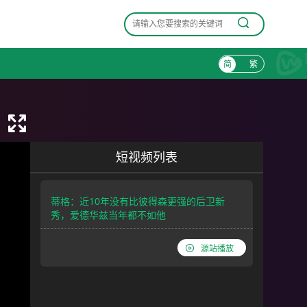
简
繁
短视频列表
蒂格：近10年没有比彼得森更强的后卫新
秀，爱德华兹当年都不如他
源站播放