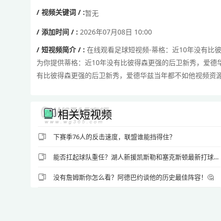
/ 视频关键词 / :
暂无
/ 添加时间 / :
2026年07月08日 10:00
/ 短视频简介 / :
在线观看足球短视频-蒂格：近10年没有比
为你提供蒂格：近10年没有比彼得森更强的后卫新秀，爱德
有比彼得森更强的后卫新秀，爱德华兹当年都不如他视频资
相关短视频
下赛季76人的反击速度，联盟谁能挡得住？
能否扛起球队重任？湖人新援凯斯勒和塞克斯顿最新打球视频曝光
没有詹姆斯你怎么看？阿德巴约谈他的历史最佳阵容！🤔