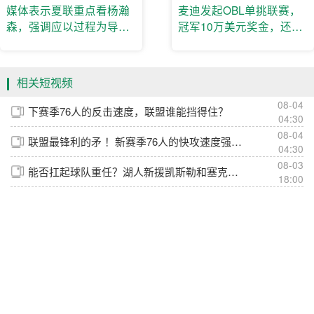
媒体表示夏联重点看杨瀚
麦迪发起OBL单挑联赛，
森，强调应以过程为导向
冠军10万美元奖金，还有
审视杨瀚森的表现
NBA球星带队！
相关短视频
08-04
下赛季76人的反击速度，联盟谁能挡得住？
04:30
08-04
联盟最锋利的矛 ！新赛季76人的快攻速度强的可怕😱
04:30
08-03
能否扛起球队重任？湖人新援凯斯勒和塞克斯顿最新打球视频曝光
18:00