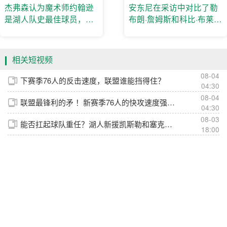
杰弗森认为魔术师约翰逊
安东尼在采访中对比了勒
是湖人队史最佳球员，在
布朗·詹姆斯和科比·布莱恩
扩张年代至关重要
特的领导风格
相关短视频
08-04
下赛季76人的反击速度，联盟谁能挡得住？
04:30
08-04
联盟最锋利的矛 ！新赛季76人的快攻速度强的可怕😱
04:30
08-03
能否扛起球队重任？湖人新援凯斯勒和塞克斯顿最新打球视频曝光
18:00