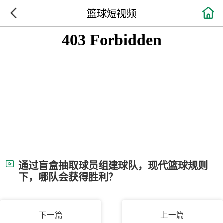

篮球短视频
通过盲盒抽取球员组建球队，现代篮球规则
下，哪队会获得胜利？
下一篇
上一篇