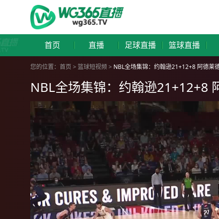
首页
直播
足球直播
篮球直播
您的位置：
首页
>
篮球短视频
>
NBL全场集锦：约翰逊21+12+8 阿德
NBL全场集锦：约翰逊21+12+