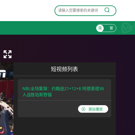
简
繁
短视频列表
NBL全场集锦：约翰逊21+12+8 阿德莱德36
人战胜珀斯野猫
源站播放