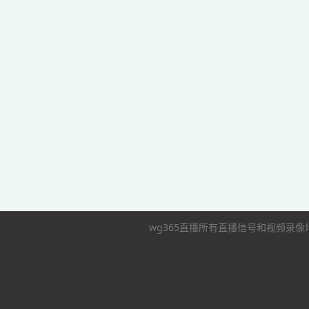
wg365直播所有直播信号和视频录