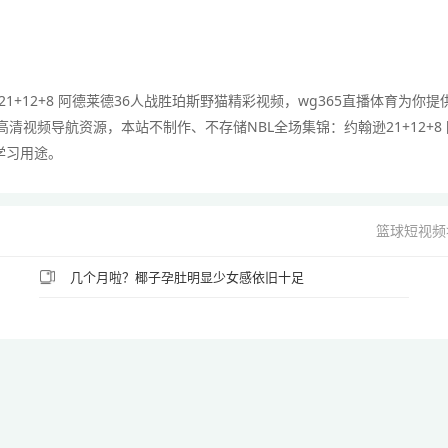
1+12+8 阿德莱德36人战胜珀斯野猫精彩视频，wg365直播体育为你提
猫高清视频导航资源，本站不制作、不存储NBL全场集锦：约翰逊21+12+8
学习用途。
篮球短视频
几个月啦？椰子孕肚明显少女感依旧十足