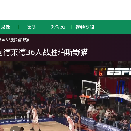
录像
集锦
短视频
视频专辑
莱德36人战胜珀斯野猫
8 阿德莱德36人战胜珀斯野猫