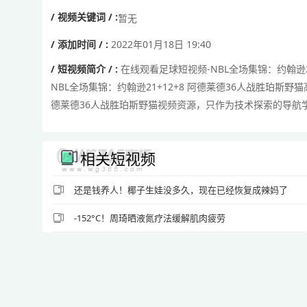
/ 视频关键词 / :
暂无
/ 添加时间 / :
2022年01月18日 19:40
/ 短视频简介 / :
在线观看足球短视频-NBL全场集锦：约翰逊2
NBL全场集锦：约翰逊21+12+8 阿德莱德36人战胜珀斯野
德莱德36人战胜珀斯野猫视频资源，只作为技术探索的导航
相关短视频
还是钱养人！椰子生娃没多久，现在已经恢复成辣妈了
-152°C！周琦晒液氮疗法缓解肌肉疲劳