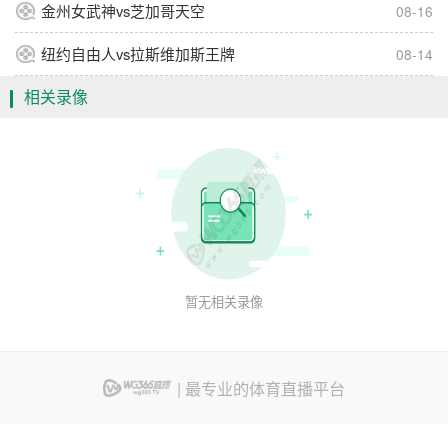
金州女武神vs芝加哥天空
08-16
纽约自由人vs拉斯维加斯王牌
08-14
相关录像
暂无相关录像
| 最专业的体育直播平台