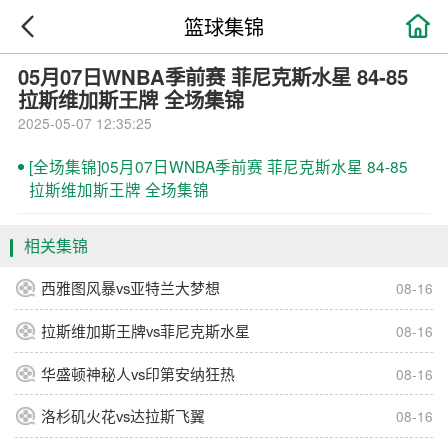

篮球集锦
05月07日WNBA季前赛 菲尼克斯水星 84-85
拉斯维加斯王牌 全场集锦
2025-05-07 12:35:25
[全场集锦]05月07日WNBA季前赛 菲尼克斯水星 84-85
拉斯维加斯王牌 全场集锦
相关集锦
西雅图风暴vs亚特兰大梦想
08-16
拉斯维加斯王牌vs菲尼克斯水星
08-16
华盛顿神秘人vs印第安纳狂热
08-16
洛杉矶火花vs达拉斯飞翼
08-16