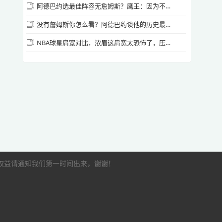
阿德巴约选最佳阵容无詹姆斯？鹰王：因为不爽他没去热火
源站播放
没有詹姆斯你怎么看？阿德巴约谈他的历史最佳阵容！🤔
NBA球星肩宽对比，浓眉这肩宽太恐怖了，压迫感十足😮
[腾讯国语] 2026年4月11日 NBA常规赛 勇士
vs国王 第三节 录像
源站播放
[腾讯国语] 2026年4月11日 NBA常规赛 勇士
vs国王 第四节 录像
源站播放
的权益请通知我们第一时间出来，谢谢！
如有加时赛请点此观看
源站播放