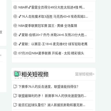
NBA杯🏀雷霆全员得分49分大胜太阳进4强 鸭梨三节28+8 切特24+8
[腾讯原声] 2026年4月11日 NBA常规赛 勇士
vs国王 全场精华回放
🏀76人击败魔术取3连胜 马克西43+8 埃奇库姆26+7 恩比德休战
》
源站播放
NBA夏季联赛冠军赛 国王 - 黄蜂 全场集锦
放
🏀夏联-伯顿20+7 乔丹-米勒24+6 灰熊23分大胜快船
[腾讯国语] 2026年4月11日 NBA常规赛 勇士
🏀夏联：以赛亚-王18+6 麦克维8分 绿军轻取老鹰
vs国王 全场录像回放
07月20日NBA夏季联赛 开拓者 - 太阳 精彩镜头
>
源站播放
相关短视频
[腾讯国语] 2026年4月11日 NBA常规赛 勇士
篮球短视频>
vs国王 第一节 录像
下赛季76人的反击速度，联盟谁能挡得住？
源站播放
联盟最锋利的矛 ！新赛季76人的快攻速度强的可怕😱
能否扛起球队重任？湖人新援凯斯勒和塞克斯顿最新打球视频曝光
[腾讯国语] 2026年4月11日 NBA常规赛 勇士
vs国王 第二节 录像