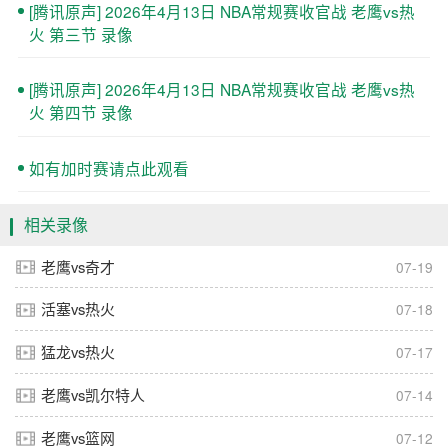
[腾讯原声] 2026年4月13日 NBA常规赛收官战 老鹰vs热
火 第三节 录像
[腾讯原声] 2026年4月13日 NBA常规赛收官战 老鹰vs热
火 第四节 录像
如有加时赛请点此观看
相关录像
老鹰vs奇才
07-19
活塞vs热火
07-18
猛龙vs热火
07-17
老鹰vs凯尔特人
07-14
老鹰vs篮网
07-12