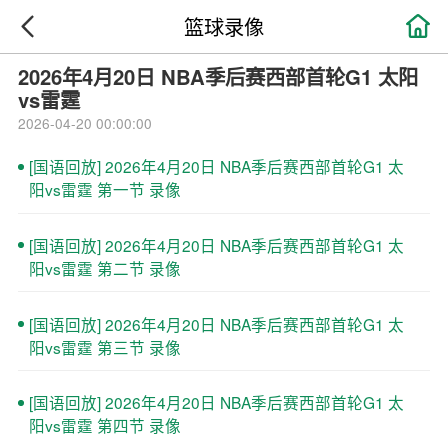

篮球录像
2026年4月20日 NBA季后赛西部首轮G1 太阳
vs雷霆
2026-04-20 00:00:00
[国语回放] 2026年4月20日 NBA季后赛西部首轮G1 太
阳vs雷霆 第一节 录像
[国语回放] 2026年4月20日 NBA季后赛西部首轮G1 太
阳vs雷霆 第二节 录像
[国语回放] 2026年4月20日 NBA季后赛西部首轮G1 太
阳vs雷霆 第三节 录像
[国语回放] 2026年4月20日 NBA季后赛西部首轮G1 太
阳vs雷霆 第四节 录像