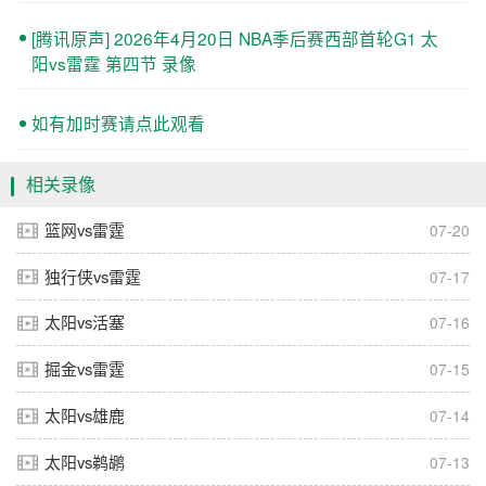
[腾讯原声] 2026年4月20日 NBA季后赛西部首轮G1 太
阳vs雷霆 第四节 录像
如有加时赛请点此观看
相关录像
篮网vs雷霆
07-20
独行侠vs雷霆
07-17
太阳vs活塞
07-16
掘金vs雷霆
07-15
太阳vs雄鹿
07-14
太阳vs鹈鹕
07-13