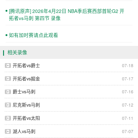
[腾讯原声] 2026年4月22日 NBA季后赛西部首轮G2 开
拓者vs马刺 第四节 录像
如有加时赛请点此观看
相关录像
开拓者vs爵士
07-18
开拓者vs掘金
07-17
爵士vs马刺
07-16
尼克斯vs马刺
07-12
开拓者vs太阳
07-11
湖人vs马刺
07-07