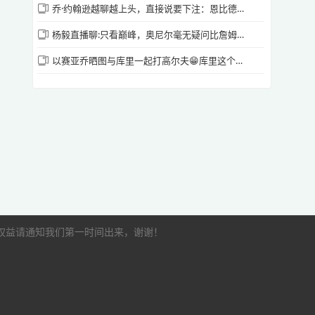
乔·约翰逊越聊越上头，直接说要下注：恩比德健康，76人就能夺冠
源站播放
杨毅直播聊:只看巅峰，奥尼尔毫无疑问比詹姆斯更强！🤔
以赛亚乔晒图与库里一起打高尔夫😁库里这个帽子真别致
[腾讯国语] 2026年5月11日 NBA季后赛东部
半决赛G4 尼克斯vs76人 第三节 录像
源站播放
[腾讯国语] 2026年5月11日 NBA季后赛东部
半决赛G4 尼克斯vs76人 第四节 录像
源站播放
的权益请通知我们第一时间出来，谢谢！
如有加时赛请点此观看
源站播放