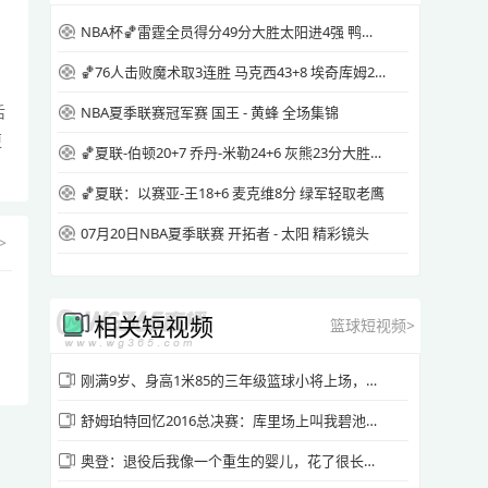
NBA杯🏀雷霆全员得分49分大胜太阳进4强 鸭梨三节28+8 切特24+8
[腾讯原声] 2026年5月11日 NBA季后赛东部
半决赛G4 尼克斯vs76人 全场精华回放
🏀76人击败魔术取3连胜 马克西43+8 埃奇库姆26+7 恩比德休战
后
源站播放
NBA夏季联赛冠军赛 国王 - 黄蜂 全场集锦
更
🏀夏联-伯顿20+7 乔丹-米勒24+6 灰熊23分大胜快船
[腾讯国语] 2026年5月11日 NBA季后赛东部
🏀夏联：以赛亚-王18+6 麦克维8分 绿军轻取老鹰
半决赛G4 尼克斯vs76人 全场录像回放
07月20日NBA夏季联赛 开拓者 - 太阳 精彩镜头
>
源站播放
相关短视频
[腾讯国语] 2026年5月11日 NBA季后赛东部
篮球短视频>
半决赛G4 尼克斯vs76人 第一节 录像
刚满9岁、身高1米85的三年级篮球小将上场，对手：请输入文本😂
源站播放
舒姆珀特回忆2016总决赛：库里场上叫我碧池，克莱真的准备要揍我
奥登：退役后我像一个重生的婴儿，花了很长时间才找到自己
[腾讯国语] 2026年5月11日 NBA季后赛东部
半决赛G4 尼克斯vs76人 第二节 录像