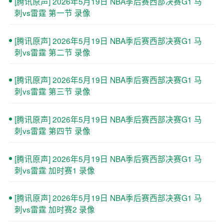
[腾讯原声] 2026年5月19日 NBA季后赛西部决赛G1 马
刺vs雷霆 第一节 录像
[腾讯原声] 2026年5月19日 NBA季后赛西部决赛G1 马
刺vs雷霆 第二节 录像
[腾讯原声] 2026年5月19日 NBA季后赛西部决赛G1 马
刺vs雷霆 第三节 录像
[腾讯原声] 2026年5月19日 NBA季后赛西部决赛G1 马
刺vs雷霆 第四节 录像
[腾讯原声] 2026年5月19日 NBA季后赛西部决赛G1 马
刺vs雷霆 加时赛1 录像
[腾讯原声] 2026年5月19日 NBA季后赛西部决赛G1 马
刺vs雷霆 加时赛2 录像