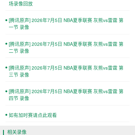
场录像回放
[腾讯原声] 2026年7月5日 NBA夏季联赛 灰熊vs雷霆 第
一节 录像
[腾讯原声] 2026年7月5日 NBA夏季联赛 灰熊vs雷霆 第
二节 录像
[腾讯原声] 2026年7月5日 NBA夏季联赛 灰熊vs雷霆 第
三节 录像
[腾讯原声] 2026年7月5日 NBA夏季联赛 灰熊vs雷霆 第
四节 录像
如有加时赛请点此观看
相关录像