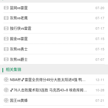
篮网vs雷霆
07-20
灰熊vs老鹰
07-17
独行侠vs雷霆
07-17
掘金vs雷霆
07-15
灰熊vs勇士
07-15
灰熊vs爵士
07-07
相关集锦
NBA杯🏀雷霆全员得分49分大胜太阳进4强 鸭梨三节28+8 切特24+8
12-11
🏀76人击败魔术取3连胜 马克西43+8 埃奇库姆26+7 恩比德休战
10-28
国王vs黄蜂
07-21