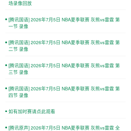
场录像回放
[腾讯国语] 2026年7月5日 NBA夏季联赛 灰熊vs雷霆 第
一节 录像
[腾讯国语] 2026年7月5日 NBA夏季联赛 灰熊vs雷霆 第
二节 录像
[腾讯国语] 2026年7月5日 NBA夏季联赛 灰熊vs雷霆 第
三节 录像
[腾讯国语] 2026年7月5日 NBA夏季联赛 灰熊vs雷霆 第
四节 录像
如有加时赛请点此观看
[腾讯原声] 2026年7月5日 NBA夏季联赛 灰熊vs雷霆 全