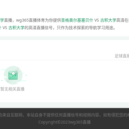
学
直播，wg365直播体育为你提供
圣格奥尔基塞贝什
VS
古积大学
高清在
什
VS
古积大学
的高清直播信号，只作为技术探索的导航学习用途。
足球直
暂无相关直播
像均来自互联网，本站自身不提供任何直播信号和视频内容，如有侵犯您
Copyright©2023wg365直播