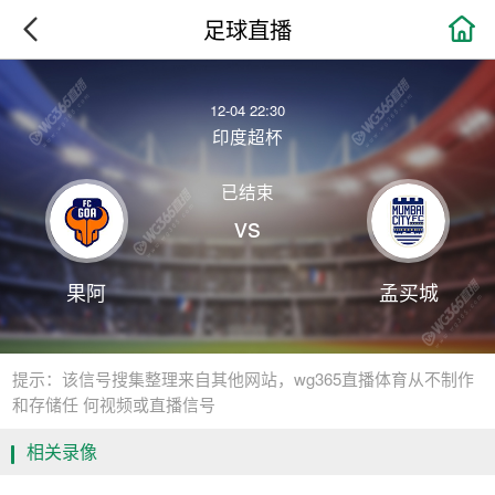

足球直播
12-04 22:30
印度超杯
已结束
vs
果阿
孟买城
提示：该信号搜集整理来自其他网站，wg365直播体育从不制作
和存储任 何视频或直播信号
相关录像