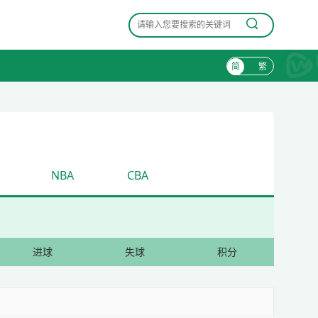
简
繁
NBA
CBA
进球
失球
积分