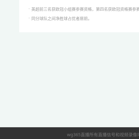
英超前三名获欧冠小组赛参赛资格，第四名获欧冠资格赛参赛
同分球队之间净胜球占优者居前。
wg365直播所有直播信号和视频录