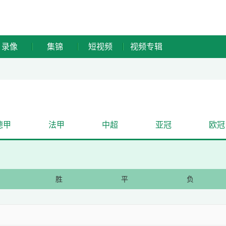
录像
集锦
短视频
视频专辑
德甲
法甲
中超
亚冠
欧冠
次
胜
平
负