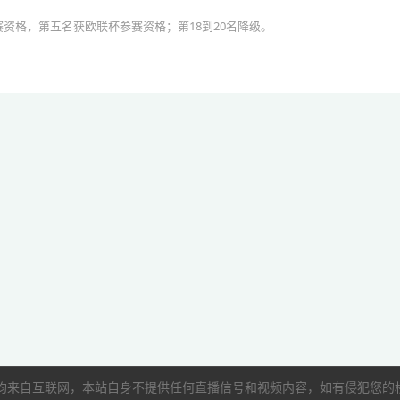
资格，第五名获欧联杯参赛资格；第18到20名降级。
像均来自互联网，本站自身不提供任何直播信号和视频内容，如有侵犯您