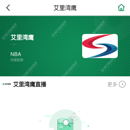

艾里湾鹰
艾里湾鹰
--
/
--
NBA
所属联赛
艾里湾鹰直播
更多