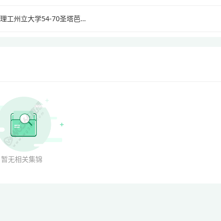
2021年3月7日 NCAA 加利福尼亚理工州立大学54-70圣塔芭芭拉分校
暂无相关集锦