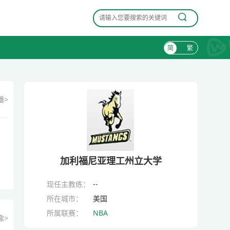
简
繁
播>
加利福尼亚理工州立大学
现任主教练：
--
所在城市：
美国
所属联赛：
NBA
像>