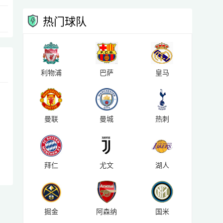
热门球队
利物浦
巴萨
皇马
曼联
曼城
热刺
拜仁
尤文
湖人
掘金
阿森纳
国米