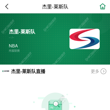

杰里-莱斯队
杰里-莱斯队
--
/
--
NBA
所属联赛
杰里-莱斯队直播
更多