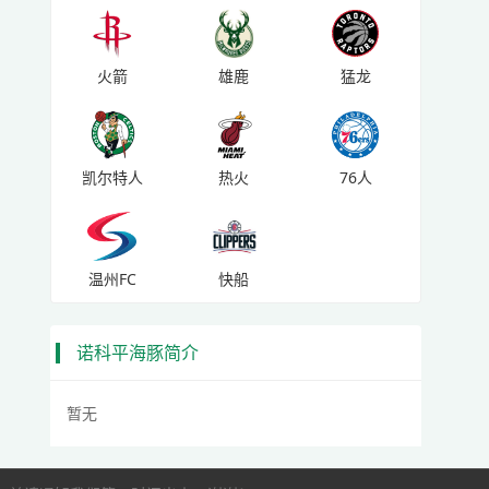
火箭
雄鹿
猛龙
凯尔特人
热火
76人
温州FC
快船
诺科平海豚简介
暂无