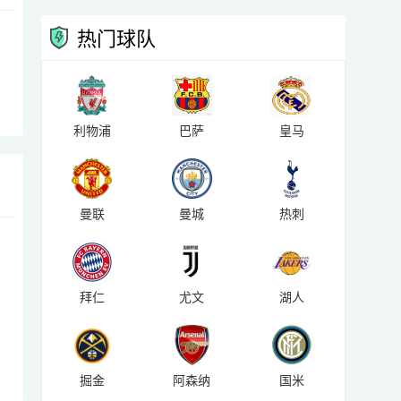
热门球队
利物浦
巴萨
皇马
曼联
曼城
热刺
拜仁
尤文
湖人
掘金
阿森纳
国米