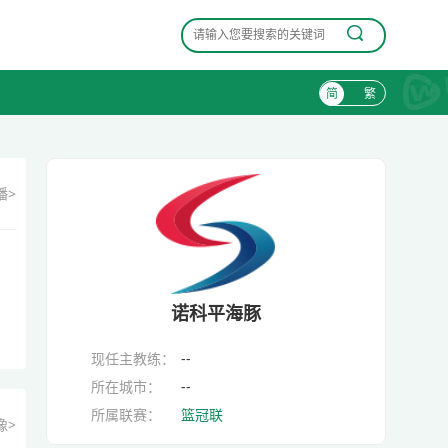
简
繁
播>
诺科平海豚
现任主教练：
--
所在城市：
--
所属联赛：
篮冠联
像>