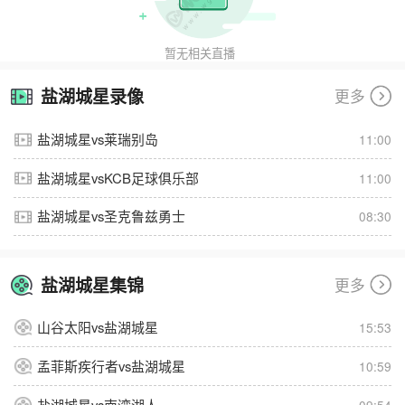
暂无相关直播
盐湖城星录像
更多
盐湖城星vs莱瑞别岛
11:00
盐湖城星vsKCB足球俱乐部
11:00
盐湖城星vs圣克鲁兹勇士
08:30
盐湖城星集锦
更多
山谷太阳vs盐湖城星
15:53
孟菲斯疾行者vs盐湖城星
10:59
盐湖城星vs南湾湖人
09:54