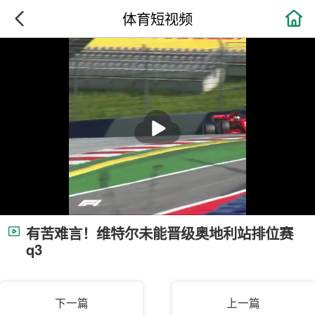

体育短视频
有苦难言！维特尔未能晋级奥地利站排位赛
q3
下一篇
上一篇