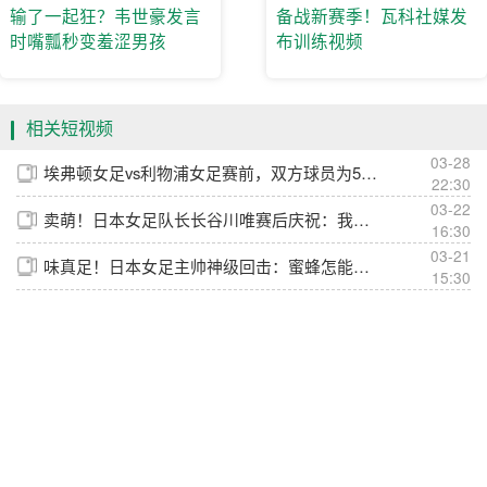
输了一起狂？韦世豪发言
备战新赛季！瓦科社媒发
时嘴瓢秒变羞涩男孩
布训练视频
相关短视频
03-28
埃弗顿女足vs利物浦女足赛前，双方球员为5名日本女足国脚列队
22:30
03-22
卖萌！日本女足队长长谷川唯赛后庆祝：我们夺冠了 ！耶耶耶！
16:30
03-21
味真足！日本女足主帅神级回击：蜜蜂怎能向苍蝇解释蜂蜜更好吃
15:30