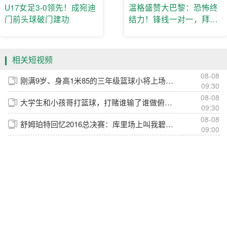
U17女足3-0领先！成宛迪
温格盛赞大巴黎：恐怖终
门前头球破门建功
结力！锋线一对一，拜仁
根本防不住
相关短视频
08-08
刚满9岁、身高1米85的三年级篮球小将上场，对手：请输入文本😂
09:30
08-08
大学生和小孩哥打篮球，打赌谁输了谁做俯卧撑，这一刻他是主角
09:30
08-08
舒姆珀特回忆2016总决赛：库里场上叫我碧池，克莱真的准备要揍我
09:00