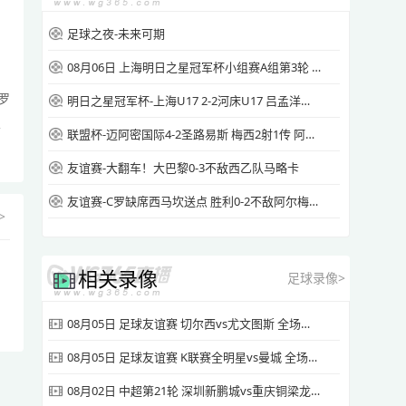
足球之夜-未来可期
08月06日 上海明日之星冠军杯小组赛A组第3轮 中国男足U17vs拜耳04勒沃库森U17 进球
罗
明日之星冠军杯-上海U17 2‑2河床U17 吕孟洋穆海麦提建功
技
联盟杯-迈阿密国际4-2圣路易斯 梅西2射1传 阿伦助攻戴帽
友谊赛-大翻车！大巴黎0-3不敌西乙队马略卡
友谊赛-C罗缺席西马坎送点 胜利0-2不敌阿尔梅里亚
>
相关录像
足球录像>
08月05日 足球友谊赛 切尔西vs尤文图斯 全场录像
08月05日 足球友谊赛 K联赛全明星vs曼城 全场录像
08月02日 中超第21轮 深圳新鹏城vs重庆铜梁龙 全场录像