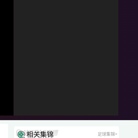
相关集锦
足球集锦>