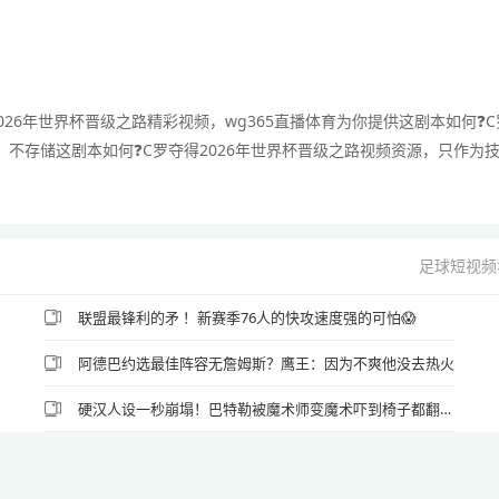
026年世界杯晋级之路精彩视频，wg365直播体育为你提供这剧本如何❓️C
不存储这剧本如何❓️C罗夺得2026年世界杯晋级之路视频资源，只作为
足球短视频
联盟最锋利的矛 ！新赛季76人的快攻速度强的可怕😱
阿德巴约选最佳阵容无詹姆斯？鹰王：因为不爽他没去热火
硬汉人设一秒崩塌！巴特勒被魔术师变魔术吓到椅子都翻了🤣