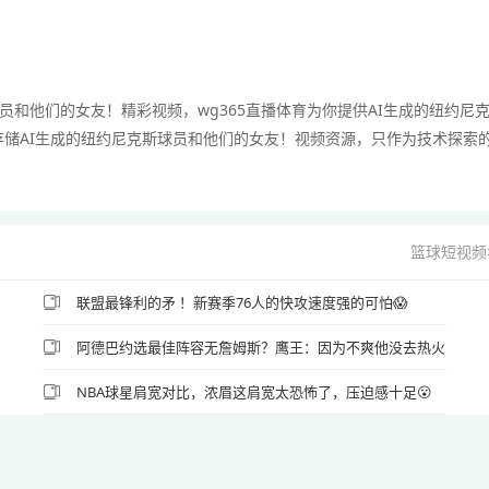
员和他们的女友！精彩视频，wg365直播体育为你提供AI生成的纽约尼
储AI生成的纽约尼克斯球员和他们的女友！视频资源，只作为技术探索
篮球短视频
联盟最锋利的矛 ！新赛季76人的快攻速度强的可怕😱
阿德巴约选最佳阵容无詹姆斯？鹰王：因为不爽他没去热火
NBA球星肩宽对比，浓眉这肩宽太恐怖了，压迫感十足😮