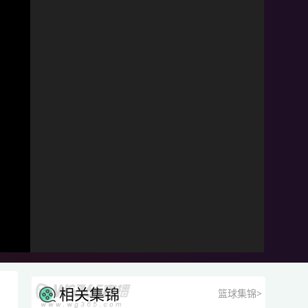
相关集锦
篮球集锦>