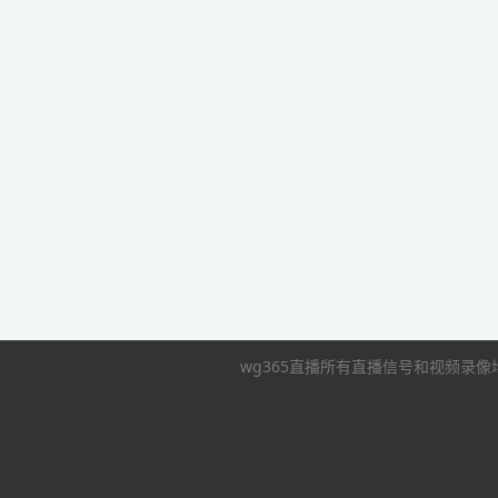
wg365直播所有直播信号和视频录