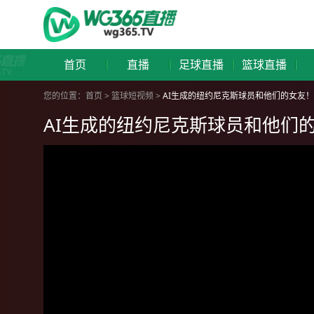
首页
直播
足球直播
篮球直播
您的位置：
首页
>
篮球短视频
>
AI生成的纽约尼克斯球员和他们的女友！
AI生成的纽约尼克斯球员和他们