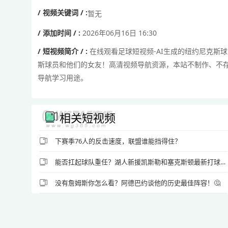
/ 视频关键词 / :
暂无
/ 添加时间 / :
2026年06月16日 16:30
/ 短视频简介 / :
在线观看足球短视频-AI生成的纽约尼克斯球
斯球员和他们的女友！高清视频导航资源，本站不制作、不存
导航学习用途。
相关短视频
下赛季76人的反击速度，联盟谁能挡得住？
能否扛起球队重任？湖人新援凯斯勒和塞克斯顿最新打球视频曝光
没有詹姆斯你怎么看？阿德巴约谈他的历史最佳阵容！🤔