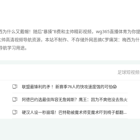
为什么又戴帽！随后“暴揍”B费和主帅精彩视频，wg365直播体育为你
和主帅高清视频导航资源，本站不制作、不存储外网恶搞C罗痛哭：梅西为什
导航学习用途。
足球短视频
联盟最锋利的矛 ！新赛季76人的快攻速度强的可怕😱
阿德巴约选最佳阵容无詹姆斯？鹰王：因为不爽他没去热火
硬汉人设一秒崩塌！巴特勒被魔术师变魔术吓到椅子都翻了🤣