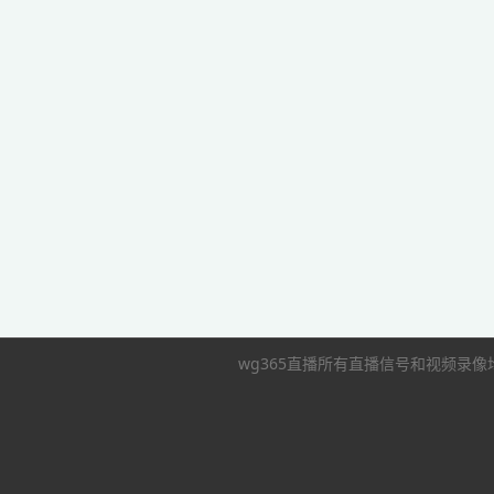
wg365直播所有直播信号和视频录