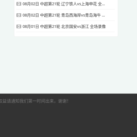
08月02日 中超第21轮 辽宁铁人vs上海申花 全场录像
08月02日 中超第21轮 青岛西海岸vs青岛海牛 全场录像
08月01日 中超第21轮 北京国安vs浙江 全场录像
的权益请通知我们第一时间出来，谢谢！