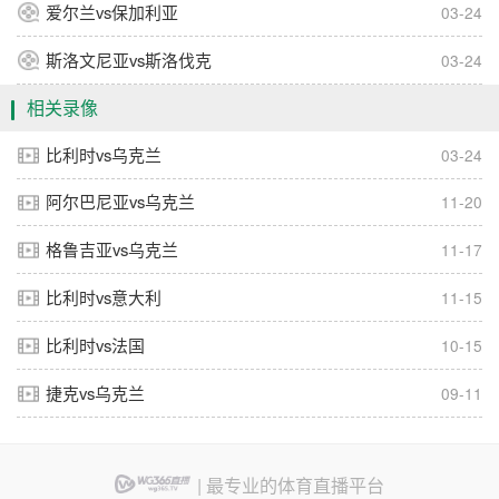
爱尔兰vs保加利亚
03-24
斯洛文尼亚vs斯洛伐克
03-24
相关录像
比利时vs乌克兰
03-24
阿尔巴尼亚vs乌克兰
11-20
格鲁吉亚vs乌克兰
11-17
比利时vs意大利
11-15
比利时vs法国
10-15
捷克vs乌克兰
09-11
| 最专业的体育直播平台