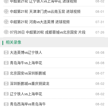
中超第21轮 辽宁铁人vs上海申花 进球视频
08-02
中超第21轮 天津津门虎vs云南玉昆 进球视频
08-01
中超第21轮 河南vs大连英博 进球视频
07-31
07月26日 中超第20轮 成都蓉城vs北京国安 片段
07-26
相关录像
大连英博vs辽宁铁人
08-08
青岛海牛vs上海申花
08-08
北京国安vs深圳新鹏城
08-07
深圳新鹏城vs重庆铜梁龙
08-02
辽宁铁人vs上海申花
08-02
青岛西海岸vs青岛海牛
08-02