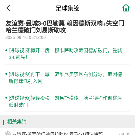

足球集锦
友谊赛-曼城3-0巴勒莫 赖因德斯双响+失空门
哈兰德破门刘易斯助攻
2025-08-10 05:12:06
[进球视频]梅开二度！穆卡萨助攻赖因德斯破门，曼城
3-0领先！
[进球视频]再下一城！萨维尼奥禁区右侧分球，赖因德
斯得球低射入网
[进球视频]轻轻松松！刘易斯横传，哈兰德稍作调整后
低射破门
相关集锦
友谊赛-苏莱破门迪巴拉助攻 罗马4-1纽波特郡
08-05