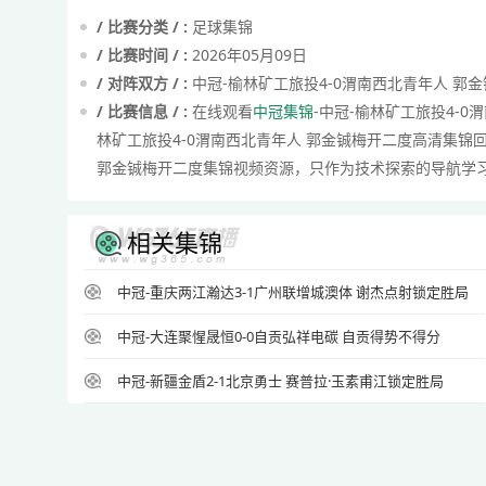
/ 比赛分类 / :
足球集锦
/ 比赛时间 / :
2026年05月09日
/ 对阵双方 / :
中冠-榆林矿工旅投4-0渭南西北青年人 郭
/ 比赛信息 / :
在线观看
中冠集锦
-中冠-榆林矿工旅投4-
林矿工旅投4-0渭南西北青年人 郭金铖梅开二度高清集锦
郭金铖梅开二度集锦视频资源，只作为技术探索的导航学
相关集锦
中冠-重庆两江瀚达3-1广州联增城澳体 谢杰点射锁定胜局
中冠-大连聚惺晟恒0-0自贡弘祥电碳 自贡得势不得分
中冠-新疆金盾2-1北京勇士 赛普拉·玉素甫江锁定胜局