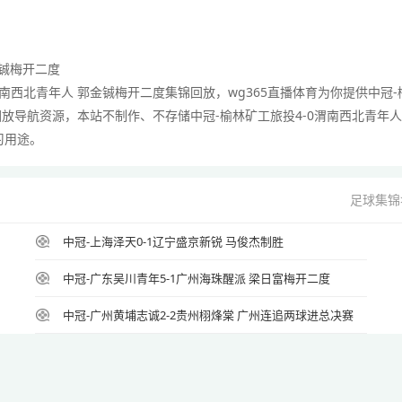
金铖梅开二度
0渭南西北青年人 郭金铖梅开二度集锦回放，wg365直播体育为你提供中冠-
回放导航资源，本站不制作、不存储中冠-榆林矿工旅投4-0渭南西北青年人
习用途。
足球集锦
中冠-上海泽天0-1辽宁盛京新锐 马俊杰制胜
中冠-广东吴川青年5-1广州海珠醒派 梁日富梅开二度
中冠-广州黄埔志诚2-2贵州栩烽棠 广州连追两球进总决赛