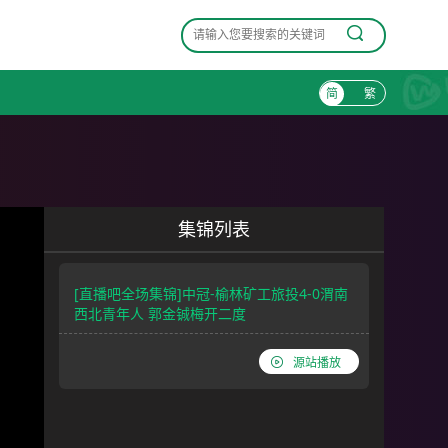
简
繁
集锦列表
[直播吧全场集锦]中冠-榆林矿工旅投4-0渭南
西北青年人 郭金铖梅开二度
源站播放