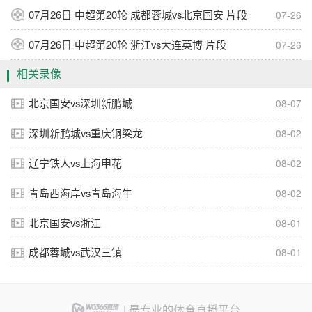
07月26日 中超第20轮 成都蓉城vs北京国安 片段
07-26
07月26日 中超第20轮 浙江vs大连英博 片段
07-26
相关录像
北京国安vs深圳新鹏城
08-07
深圳新鹏城vs重庆铜梁龙
08-02
辽宁铁人vs上海申花
08-02
青岛西海岸vs青岛海牛
08-02
北京国安vs浙江
08-01
成都蓉城vs武汉三镇
08-01
| 最专业的体育直播平台