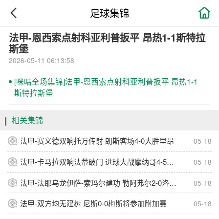

足球集锦
法甲-恩西索点射科亚利普扳平 昂热1-1斯特拉
斯堡
2026-05-11 06:13:58
[咪咕全场集锦]法甲-恩西索点射科亚利普扳平 昂热1-1
斯特拉斯堡
相关集锦
法甲-赛义德双响托万传射 朗斯客场4-0大胜里昂
05-18
法甲-卡马拉双响法蒂破门 进球大战摩纳哥4-5斯特拉斯堡
05-18
法甲-法耶乌龙伊萨-索玛尔建功 勒阿弗尔2-0洛里昂
05-18
法甲-双方均无建树 尼斯0-0梅斯将参加附加赛
05-18