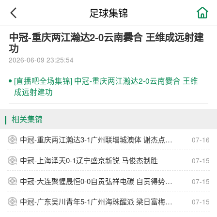

足球集锦
中冠-重庆两江瀚达2-0云南爨合 王维成远射建
功
2026-06-09 23:25:54
[直播吧全场集锦] 中冠-重庆两江瀚达2-0云南爨合 王维
成远射建功
相关集锦
中冠-重庆两江瀚达3-1广州联增城澳体 谢杰点射锁定胜局
07-16
中冠-上海泽天0-1辽宁盛京新锐 马俊杰制胜
07-15
中冠-大连聚惺晟恒0-0自贡弘祥电碳 自贡得势不得分
07-15
中冠-广东吴川青年5-1广州海珠醒派 梁日富梅开二度
07-15