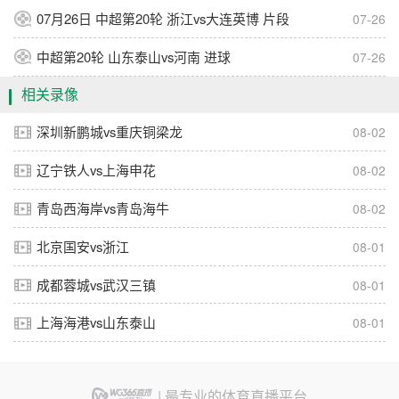
07月26日 中超第20轮 浙江vs大连英博 片段
07-26
中超第20轮 山东泰山vs河南 进球
07-26
相关录像
深圳新鹏城vs重庆铜梁龙
08-02
辽宁铁人vs上海申花
08-02
青岛西海岸vs青岛海牛
08-02
北京国安vs浙江
08-01
成都蓉城vs武汉三镇
08-01
上海海港vs山东泰山
08-01
| 最专业的体育直播平台