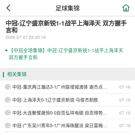

足球集锦
中冠-辽宁盛京新锐1-1战平上海泽天 双方握手
言和
2026-07-07 22:43:16
【中冠全场集锦】中冠-辽宁盛京新锐1-1战平上海泽天
双方握手言和
相关集锦
中冠-重庆两江瀚达3-1广州联增城澳体 谢杰点射锁定胜局
07-16
中冠-上海泽天0-1辽宁盛京新锐 马俊杰制胜
07-15
中冠-大连聚惺晟恒0-0自贡弘祥电碳 自贡得势不得分
07-15
中冠-广东吴川青年5-1广州海珠醒派 梁日富梅开二度
07-15