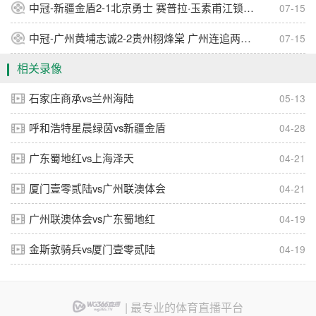
中冠-新疆金盾2-1北京勇士 赛普拉·玉素甫江锁定胜局
07-15
中冠-广州黄埔志诚2-2贵州栩烽棠 广州连追两球进总决赛
07-15
相关录像
石家庄商承vs兰州海陆
05-13
呼和浩特星晨绿茵vs新疆金盾
04-28
广东蜀地红vs上海泽天
04-21
厦门壹零贰陆vs广州联澳体会
04-21
广州联澳体会vs广东蜀地红
04-19
金斯敦骑兵vs厦门壹零贰陆
04-19
| 最专业的体育直播平台