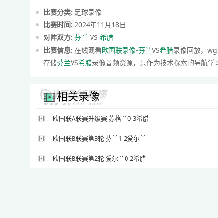
比赛分类:
足球录像
比赛时间:
2024年11月18日
对阵双方:
芬兰
VS
希腊
比赛信息:
在线观看
欧国联录像
-
芬兰
VS
希腊
录像回放，wg
存储
芬兰
VS
希腊
录像音频资源，只作为技术探索的导航学
相关录像
欧国联A联赛升级赛 苏格兰0-3希腊
欧国联B联赛第3轮 芬兰1-2爱尔兰
欧国联B联赛第2轮 爱尔兰0-2希腊