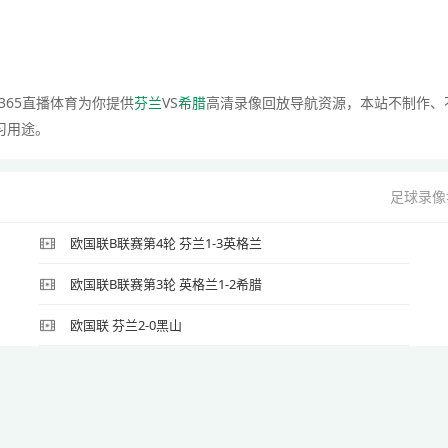
365直播体育为你提供
芬兰
VS
希腊
高清录像回放导航资源，本站不制作、
习用途。
足球录像
欧国联B联赛第4轮 芬兰1-3英格兰
欧国联B联赛第3轮 英格兰1-2希腊
欧国联 芬兰2-0黑山