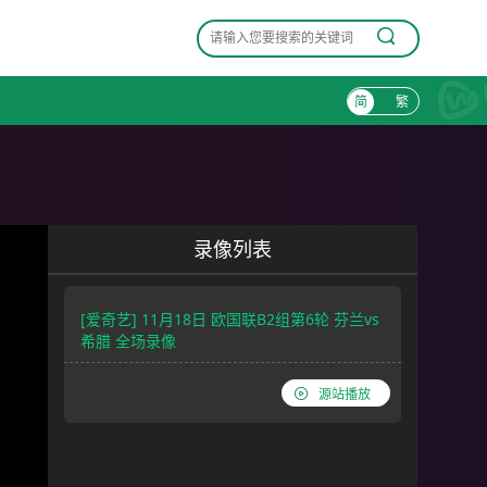
简
繁
录像列表
[爱奇艺] 11月18日 欧国联B2组第6轮 芬兰vs
希腊 全场录像
源站播放