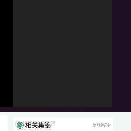
相关集锦
足球集锦>