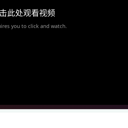
击此处观看视频
ires you to click and watch.