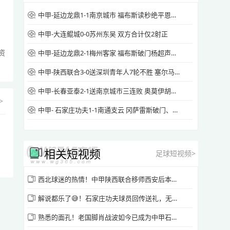
中甲-延边龙鼎1-1南京城市 福布斯读秒绝平恩戈姆破门维托尔染红
中甲-大连鲲城0-0苏州东吴 双方合计仅2射正
资
中甲-延边龙鼎2-1梅州客家 福布斯破门杨超声头球吊射
中甲-陕西联合3-0送深圳青年人7轮不胜 塞尔马尼破门黄嘉俊乌龙
中甲-长春亚泰2-1送南京城市三连败 奥莫伊胡安弗传射+中横梁
>
中甲- 石家庄功夫1-1南通支云 冈萨雷斯破门、康拉德扳平
相关短视频
足球短视频>
西北球迷的热情！中甲陕西联合移师西安后本场36000+球迷现场助威
解说都乐了😅！石家庄功夫球员回传送礼，无锡吴钩球员暴趟还礼
熟悉的面孔！老国脚肖战波如今已成为中甲石家庄功夫主帅