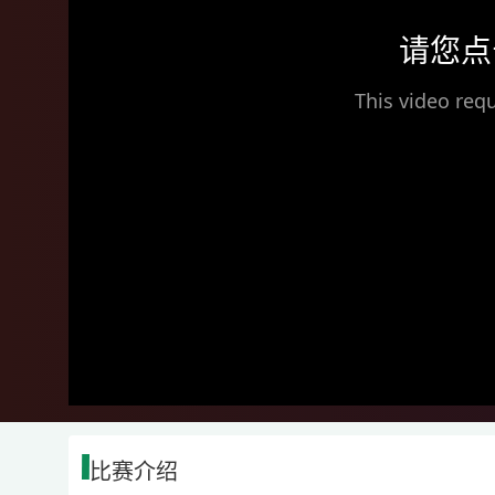
请您点
This video requ
比赛介绍