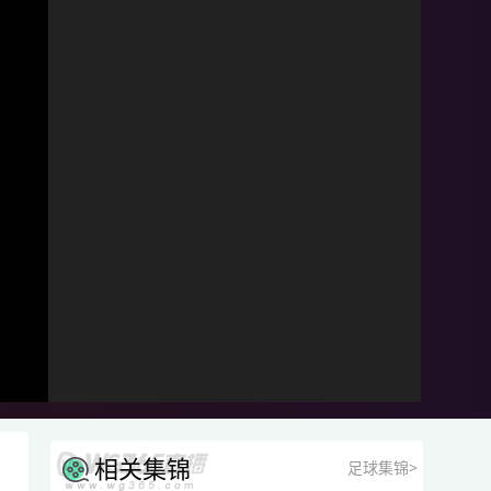
相关集锦
足球集锦>