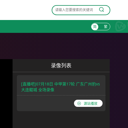
简
繁
录像列表
[直播吧]07月18日 中甲第17轮 广东广州豹vs
大连鲲城 全场录像
源站播放