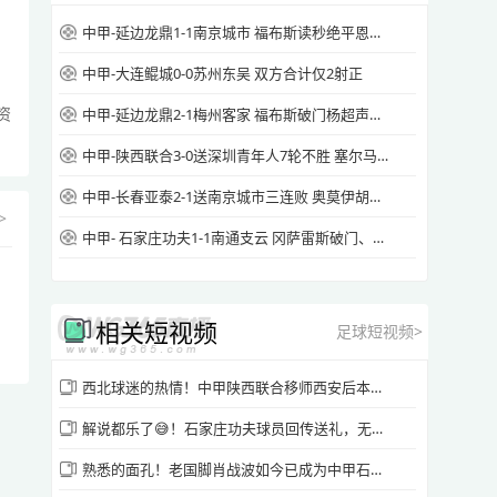
中甲-延边龙鼎1-1南京城市 福布斯读秒绝平恩戈姆破门维托尔染红
中甲-大连鲲城0-0苏州东吴 双方合计仅2射正
资
中甲-延边龙鼎2-1梅州客家 福布斯破门杨超声头球吊射
中甲-陕西联合3-0送深圳青年人7轮不胜 塞尔马尼破门黄嘉俊乌龙
中甲-长春亚泰2-1送南京城市三连败 奥莫伊胡安弗传射+中横梁
>
中甲- 石家庄功夫1-1南通支云 冈萨雷斯破门、康拉德扳平
相关短视频
足球短视频>
西北球迷的热情！中甲陕西联合移师西安后本场36000+球迷现场助威
解说都乐了😅！石家庄功夫球员回传送礼，无锡吴钩球员暴趟还礼
熟悉的面孔！老国脚肖战波如今已成为中甲石家庄功夫主帅