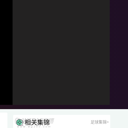
相关集锦
足球集锦>