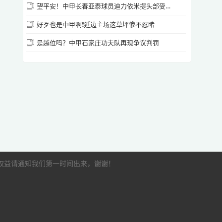
望平安！中甲长春亚泰球员迪力依米提头部受伤，救护车紧急进场
好歹也是中甲啊❗️延边主场这草坪惨不忍睹
是越位吗？中甲石家庄功夫队再现争议判罚
的权益请通知我们第一时间出来，谢谢！