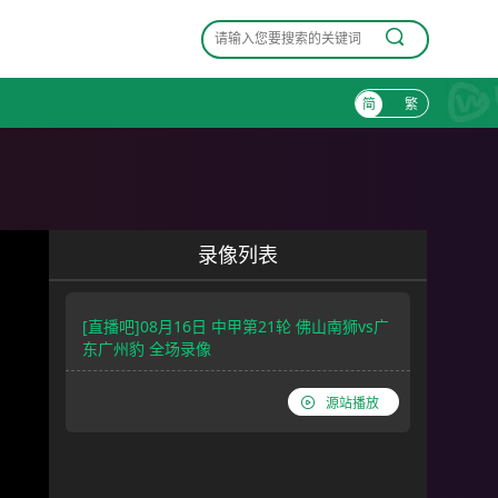
简
繁
录像列表
[直播吧]08月16日 中甲第21轮 佛山南狮vs广
东广州豹 全场录像
源站播放