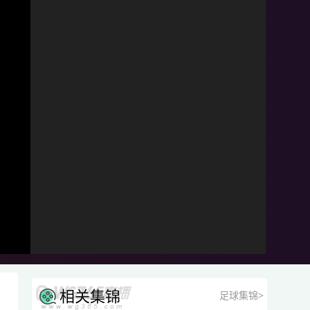
相关集锦
足球集锦>