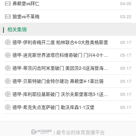
弗赖堡vs拜仁
04-05
狼堡vs不莱梅
03-22
相关集锦
德甲-伊利奇梅开二度 柏林联合4-0大胜奥格斯堡
05-17
德甲-迪克斯世界波塔巴科维奇破门 门兴4-0十人霍芬海姆
05-17
德甲-蒂茨闪击阿米里破门 美因茨2-0送海登海姆降级
05-17
德甲-贝斯特破门金特尔建功 弗赖堡4-1莱比锡
05-17
德甲-库利耶拉基斯破门 沃尔夫斯堡客场3-1送圣保利降级
05-17
德甲-希克失点宽萨破门 勒沃库森1-1汉堡
05-17
| 最专业的体育直播平台