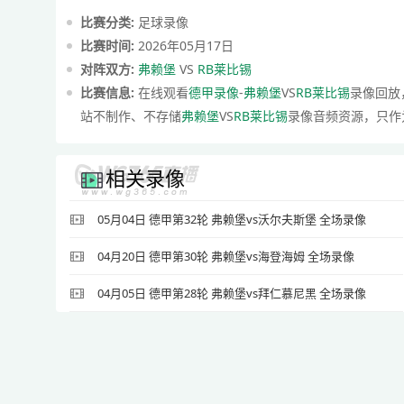
比赛分类:
足球录像
比赛时间:
2026年05月17日
对阵双方:
弗赖堡
VS
RB莱比锡
比赛信息:
在线观看
德甲录像
-
弗赖堡
VS
RB莱比锡
录像回放
站不制作、不存储
弗赖堡
VS
RB莱比锡
录像音频资源，只作
相关录像
05月04日 德甲第32轮 弗赖堡vs沃尔夫斯堡 全场录像
04月20日 德甲第30轮 弗赖堡vs海登海姆 全场录像
04月05日 德甲第28轮 弗赖堡vs拜仁慕尼黑 全场录像