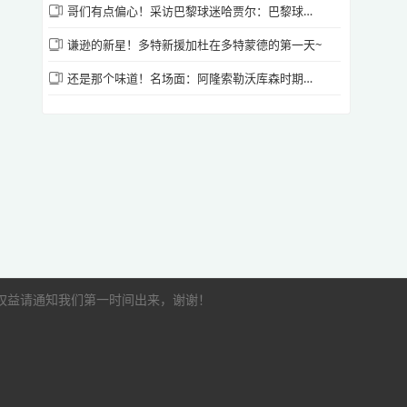
哥们有点偏心！采访巴黎球迷哈贾尔：巴黎球员和拜仁球员二选一！
谦逊的新星！多特新援加杜在多特蒙德的第一天~
还是那个味道！名场面：阿隆索勒沃库森时期为队员做球~
的权益请通知我们第一时间出来，谢谢！