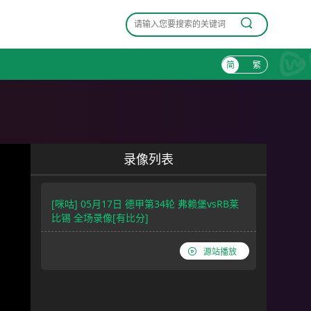
简
繁
录像列表
[咪咕] 05月17日 德甲第34轮 弗赖堡vsRB莱
比锡 全场录像[有比分]
源站播放