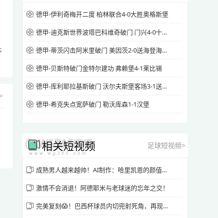
德甲-伊利奇梅开二度 柏林联合4-0大胜奥格斯堡
德甲-迪克斯世界波塔巴科维奇破门 门兴4-0十人霍芬海姆
本
德甲-蒂茨闪击阿米里破门 美因茨2-0送海登海姆降级
德甲-贝斯特破门金特尔建功 弗赖堡4-1莱比锡
德甲-库利耶拉基斯破门 沃尔夫斯堡客场3-1送圣保利降级
>
德甲-希克失点宽萨破门 勒沃库森1-1汉堡
相关短视频
足球短视频>
成熟男人越来越帅！AI制作：哈里凯恩的颜值变化~
激情不会消退！阿德耶米与老球迷的忘年之交！
完美复刻😱！巴西杯球员内切兜射死角，再现经典“罗本式”进球