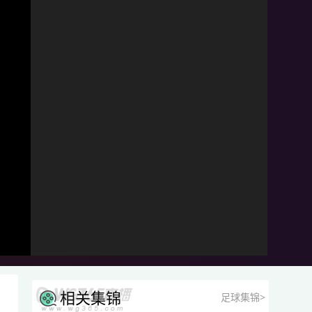
相关集锦
足球集锦>