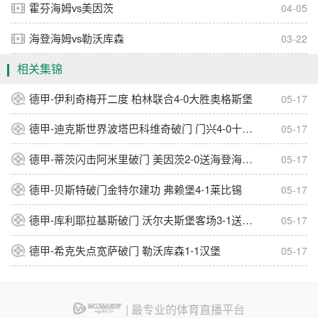
霍芬海姆vs美因茨
04-05
海登海姆vs勒沃库森
03-22
相关集锦
德甲-伊利奇梅开二度 柏林联合4-0大胜奥格斯堡
05-17
德甲-迪克斯世界波塔巴科维奇破门 门兴4-0十人霍芬海姆
05-17
德甲-蒂茨闪击阿米里破门 美因茨2-0送海登海姆降级
05-17
德甲-贝斯特破门金特尔建功 弗赖堡4-1莱比锡
05-17
德甲-库利耶拉基斯破门 沃尔夫斯堡客场3-1送圣保利降级
05-17
德甲-希克失点宽萨破门 勒沃库森1-1汉堡
05-17
| 最专业的体育直播平台