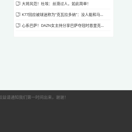
大将风范！杜埃：丝滑过人，如此简单！
K77回应被球迷称为“克瓦拉多纳”：没人能和马拉多纳相比
心系巴萨！DAZN女主持分享巴萨夺冠时恩里克和梅西第一时间的反应
的权益请通知我们第一时间出来，谢谢！