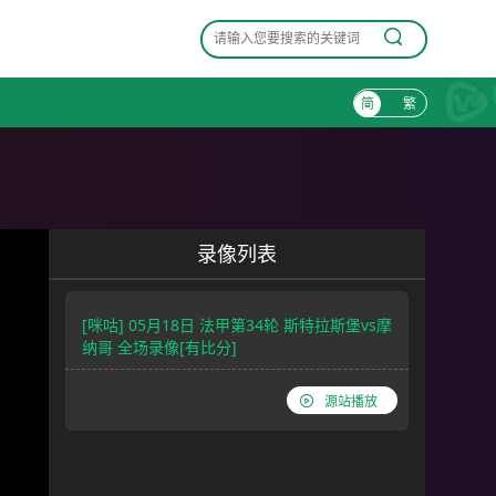
简
繁
录像列表
[咪咕] 05月18日 法甲第34轮 斯特拉斯堡vs摩
纳哥 全场录像[有比分]
源站播放