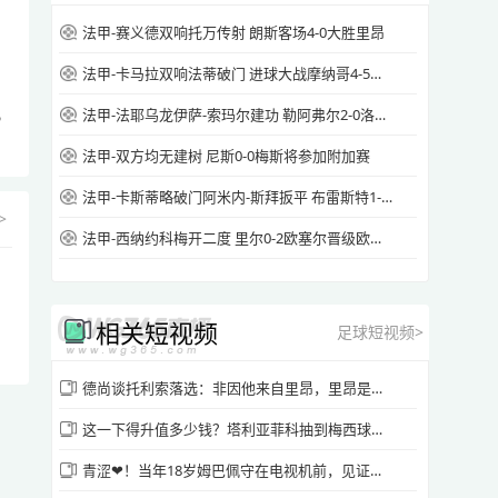
法甲-赛义德双响托万传射 朗斯客场4-0大胜里昂
法甲-卡马拉双响法蒂破门 进球大战摩纳哥4-5斯特拉斯堡
，
法甲-法耶乌龙伊萨-索玛尔建功 勒阿弗尔2-0洛里昂
法甲-双方均无建树 尼斯0-0梅斯将参加附加赛
法甲-卡斯蒂略破门阿米内-斯拜扳平 布雷斯特1-1昂热
>
法甲-西纳约科梅开二度 里尔0-2欧塞尔晋级欧冠正赛
相关短视频
足球短视频>
德尚谈托利索落选：非因他来自里昂，里昂是我选择球员第二多球队
这一下得升值多少钱？塔利亚菲科抽到梅西球星卡：我要拿给他签名
青涩❤！当年18岁姆巴佩守在电视机前，见证首次入选法国国家队