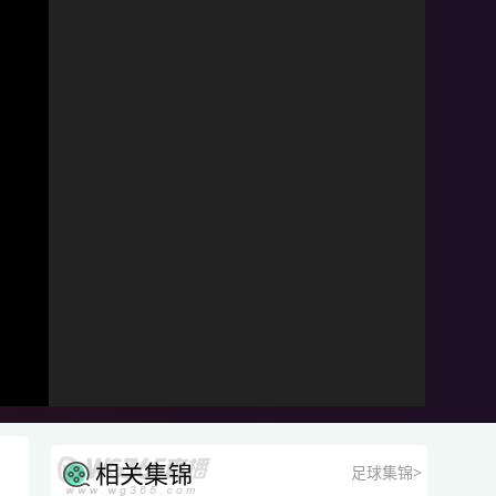
相关集锦
足球集锦>