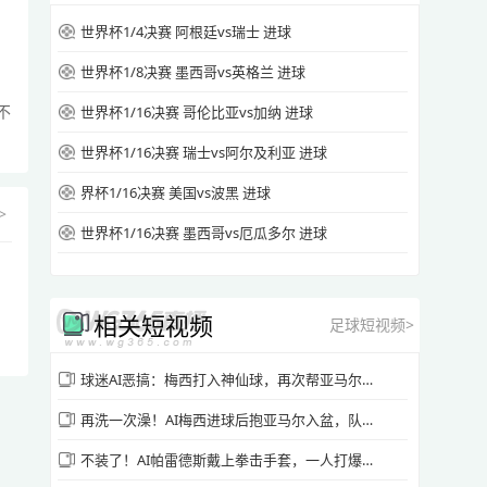
世界杯1/4决赛 阿根廷vs瑞士 进球
世界杯1/8决赛 墨西哥vs英格兰 进球
不
世界杯1/16决赛 哥伦比亚vs加纳 进球
世界杯1/16决赛 瑞士vs阿尔及利亚 进球
界杯1/16决赛 美国vs波黑 进球
>
世界杯1/16决赛 墨西哥vs厄瓜多尔 进球
相关短视频
足球短视频>
球迷AI恶搞：梅西打入神仙球，再次帮亚马尔洗澡😂
再洗一次澡！AI梅西进球后抱亚马尔入盆，队友全围观~
不装了！AI帕雷德斯戴上拳击手套，一人打爆西班牙全队！