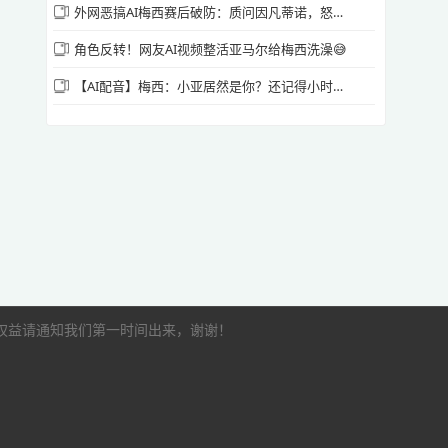
外网恶搞AI梅西赛后破防：质问因凡蒂诺，怒骂亚马尔
角色反转！网友AI视频整活亚马尔给梅西洗澡😅
【AI配音】梅西：小亚居然是你？还记得小时候我给你洗过澡吗
的权益请通知我们第一时间出来，谢谢！