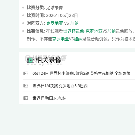
比赛分类:
足球录像
比赛时间:
2026年06月28日
对阵双方:
克罗地亚
VS
加纳
比赛信息:
在线观看
世界杯录像
-
克罗地亚
VS
加纳
录像回放，
制作、不存储
克罗地亚
VS
加纳
录像音频资源，只作为技术
相关录像
06月24日 世界杯小组赛L组第2轮 英格兰vs加纳 全场录像
世界杯1/4决赛 克罗地亚5-3巴西
世界杯 韩国2-3加纳