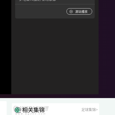
源站播放
相关集锦
足球集锦>