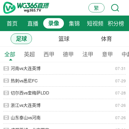
繁
首页
直播
录像
集锦
短视频
积分榜
篮球
体育
足球
全部
英超
西甲
德甲
法甲
意甲
中
河南vs大连英博
07-31
热刺vs悉尼FC
07-29
切尔西vs奎梅萨LDD
07-28
浙江vs大连英博
07-26
山东泰山vs河南
07-26