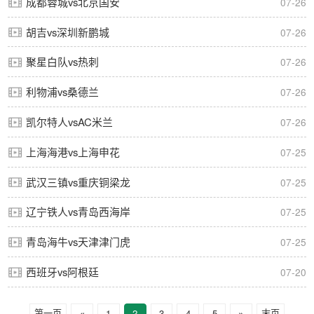
成都蓉城vs北京国安
07-26
胡吉vs深圳新鹏城
07-26
聚星白队vs热刺
07-26
利物浦vs桑德兰
07-26
凯尔特人vsAC米兰
07-26
上海海港vs上海申花
07-25
武汉三镇vs重庆铜梁龙
07-25
辽宁铁人vs青岛西海岸
07-25
青岛海牛vs天津津门虎
07-25
西班牙vs阿根廷
07-20
第一页
«
1
2
3
4
5
»
末页